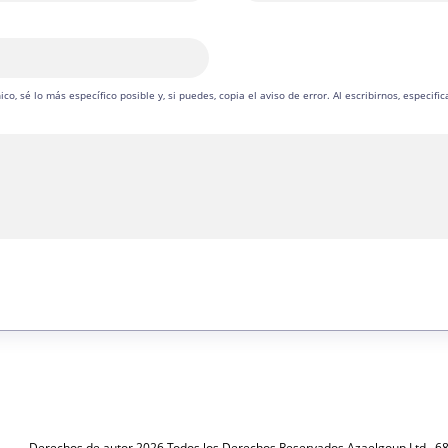
co, sé lo más específico posible y, si puedes, copia el aviso de error. Al escribirnos, especif
Derechos de autor 2026 Todos los Derechos Reservados
Azaelgoup Ltd., 6