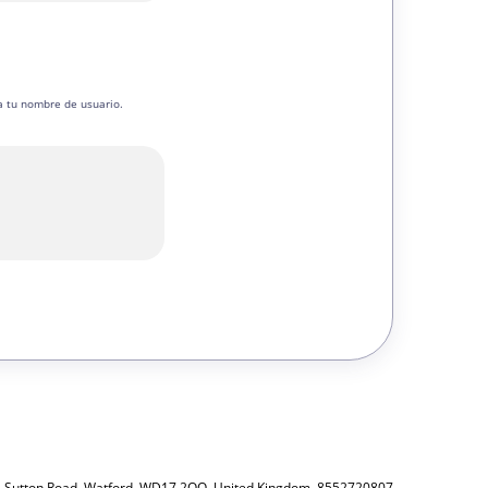
ica tu nombre de usuario.
8 Sutton Road, Watford, WD17 2QQ, United Kingdom, 8552720807